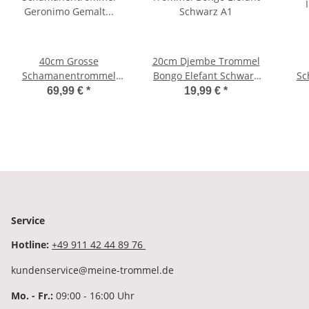
40cm Grosse
20cm Djembe Trommel
Schamanentrommel
Bongo Elefant Schwarz
Sc
Geronimo Gemalt
A1
Indi
69,99 €
*
19,99 €
*
Rahmentrommel
Bodhran Drum R6
Service
Hotline:
+49 911 42 44 89 76
kundenservice@meine-trommel.de
Mo. - Fr.:
09:00 - 16:00 Uhr