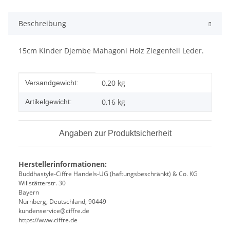
Beschreibung
15cm Kinder Djembe Mahagoni Holz Ziegenfell Leder.
Produkteigenschaft
Wert
0,20 kg
Versandgewicht:
0,16
kg
Artikelgewicht:
Angaben zur Produktsicherheit
Herstellerinformationen:
Buddhastyle-Ciffre Handels-UG (haftungsbeschränkt) & Co. KG
Willstätterstr. 30
Bayern
Nürnberg, Deutschland, 90449
kundenservice@ciffre.de
https://www.ciffre.de