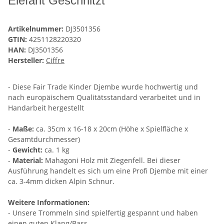
Elefant Geschnitzt
Artikelnummer:
DJ3501356
GTIN:
4251128220320
HAN:
DJ3501356
Hersteller:
Ciffre
- Diese Fair Trade Kinder Djembe wurde hochwertig und
nach europäischem Qualitätsstandard verarbeitet und in
Handarbeit hergestellt
-
Maße:
ca. 35cm x 16-18 x 20cm (Höhe x Spielfläche x
Gesamtdurchmesser)
-
Gewicht:
ca. 1 kg
-
Material:
Mahagoni Holz mit Ziegenfell. Bei dieser
Ausführung handelt es sich um eine Profi Djembe mit einer
ca. 3-4mm dicken Alpin Schnur.
Weitere Informationen:
- Unsere Trommeln sind spielfertig gespannt und haben
einen guten Klang/Bass.