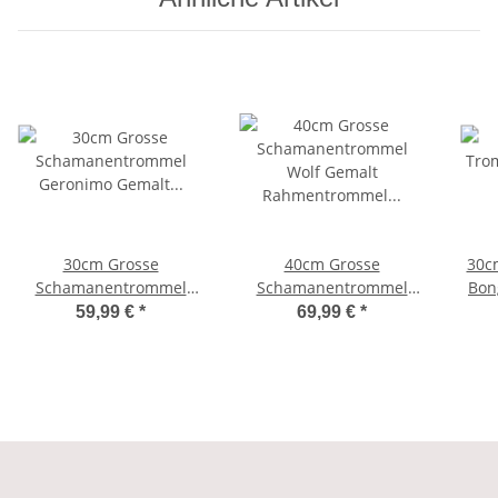
30cm Grosse
40cm Grosse
30c
Schamanentrommel
Schamanentrommel
Bon
Geronimo Gemalt
Wolf Gemalt
59,99 €
*
69,99 €
*
Rahmentrommel
Rahmentrommel
Bodhran Drum Djembe
Bodhran Drum Trommel