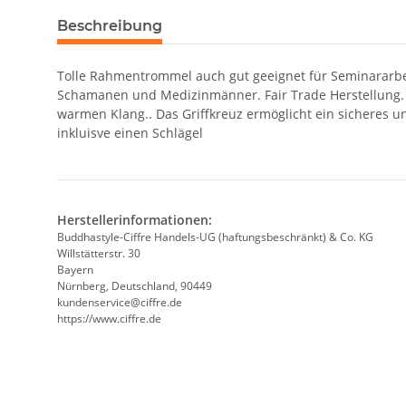
weitere Registerkarten anzeigen
Beschreibung
Tolle Rahmentrommel auch gut geeignet für Seminararbe
Schamanen und Medizinmänner. Fair Trade Herstellung. 
warmen Klang.. Das Griffkreuz ermöglicht ein sicheres
inkluisve einen Schlägel
Herstellerinformationen:
Buddhastyle-Ciffre Handels-UG (haftungsbeschränkt) & Co. KG
Willstätterstr. 30
Bayern
Nürnberg, Deutschland, 90449
kundenservice@ciffre.de
https://www.ciffre.de