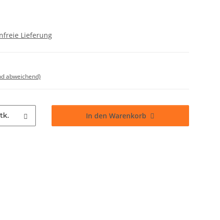
freie Lieferung
nd abweichend)
tk.
In den Warenkorb