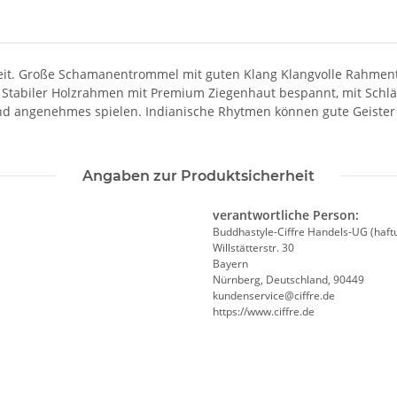
it. Große Schamanentrommel mit guten Klang Klangvolle Rahmentro
Stabiler Holzrahmen mit Premium Ziegenhaut bespannt, mit Schläg
 und angenehmes spielen. Indianische Rhytmen können gute Geis
Angaben zur Produktsicherheit
verantwortliche Person:
Buddhastyle-Ciffre Handels-UG (haft
Willstätterstr. 30
Bayern
Nürnberg, Deutschland, 90449
kundenservice@ciffre.de
https://www.ciffre.de