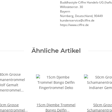
Buddhastyle-Ciffre Handels-UG (haft
Willstätterstr. 30
Bayern
Nürnberg, Deutschland, 90449
kundenservice@ciffre.de
https://www.ciffre.de
Ähnliche Artikel
0cm Grosse
15cm Djembe Trommel
50cm Gros
manentrommel
Bongo Delfin
Schamanentr