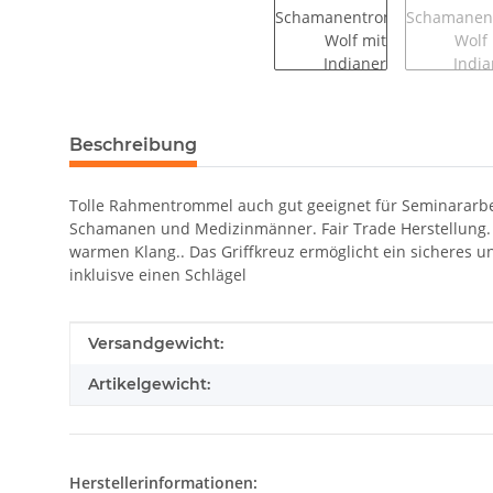
weitere Registerkarten anzeigen
Beschreibung
Tolle Rahmentrommel auch gut geeignet für Seminararbe
Schamanen und Medizinmänner. Fair Trade Herstellung. 
warmen Klang.. Das Griffkreuz ermöglicht ein sicheres
inkluisve einen Schlägel
Produkteigenschaft
Wert
Versandgewicht:
Artikelgewicht:
Herstellerinformationen: