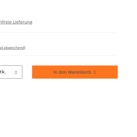
freie Lieferung
nd abweichend)
tk.
In den Warenkorb