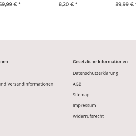
olf Gemalt
Fingertrommel Deko
Indianer Ge
69,99 €
*
8,20 €
*
89,99 €
hmentrommel
Rahmentrom
dhran Drum
Bodhran Drum 
Trommel
onen
Gesetzliche Informationen
Datenschutzerklärung
und Versandinformationen
AGB
Sitemap
Impressum
Widerrufsrecht