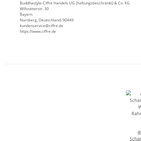
Buddhastyle-Ciffre Handels-UG (haftungsbeschränkt) & Co. KG
Willstätterstr. 30
Bayern
Nürnberg, Deutschland, 90449
kundenservice@ciffre.de
https://www.ciffre.de
4
Scha