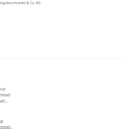
ungsbeschränkt) & Co. KG
se
ommel