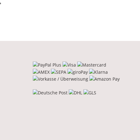
malt
*
mel
Djembe