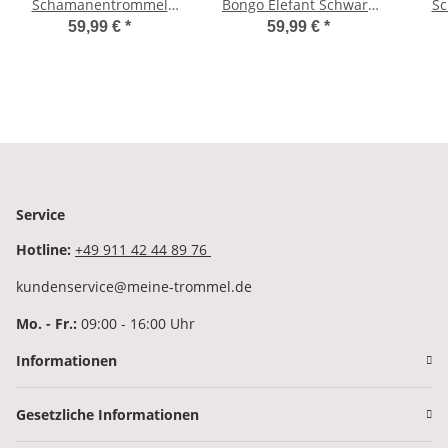
Schamanentrommel
Bongo Elefant Schwarz
S
Bison Indianer Gemalt
A1
Tro
59,99 €
*
59,99 €
*
Rahmentrommel
Bodhran Drum
Service
Hotline:
+49 911 42 44 89 76
kundenservice@meine-trommel.de
Mo. - Fr.:
09:00 - 16:00 Uhr
Informationen
Gesetzliche Informationen